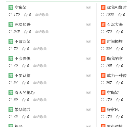
空痴望
你我相聚时
null
荐
新
170
0
1023
0
华语歌曲




冰冷如铁
石沉大海
null
荐
新
245
0
472
0
华语歌曲




不敢回望
时间掩埋
null
荐
新
72
0
334
0
华语歌曲




不会畏惧
痴我的意
null
荐
新
40
0
185
0
华语歌曲




不要认输
成为一种传
null
荐
新
34
0
287
0
华语歌曲




春天的抱怨
空痴望
null
荐
新
69
0
170
0
华语歌曲




繁华能共
好家风
null
荐
新
43
0
173
0
华语歌曲




根号
歌声传情
null
荐
新